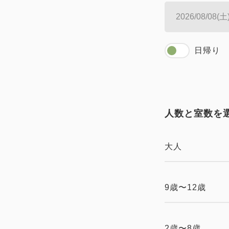
日帰り
人数と室数を
大人
9歳〜12歳
2歳〜8歳