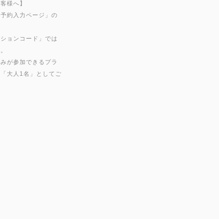
お客様へ】
「予約入力ページ」の
ーションコード」では
い。
のみが参加できるプラ
「大人1名」としてご